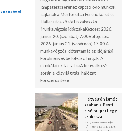
lámpatestcseréhez kapcsolódó munkák
lyezésével
zajlanak a Mester utca Ferenc körút és
Haller utca közötti szakaszán.
Munkavégzés időszakaKezdés: 2026.
június 20. (szombat) 7:00Befejezés:
2026. június 21. (vasárnap) 17:00 A
munkavégzés időtartamát az időjárási
körülmények befolyásolhatják. A
munkálatok tartalmaA beavatkozás
során a közvilágítási hálózat
korszerűsítése
Hétvégén ismét
szabad a Pesti
alsó rakpart egy
szakasza
By:
ferencvarosinfo
On:
2023.04.01.