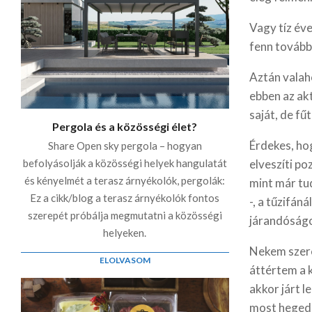
Vagy tíz éve
fenn tovább
Aztán valah
ebben az akt
saját, de fű
Pergola és a közösségi élet?
Érdekes, hog
Share Open sky pergola – hogyan
befolyásolják a közösségi helyek hangulatát
elveszíti poz
és kényelmét a terasz árnyékolók, pergolák:
mint már tu
Ez a cikk/blog a terasz árnyékolók fontos
-, a tűzifán
szerepét próbálja megmutatni a közösségi
járandóságo
helyeken.
Nekem szere
ELOLVASOM
áttértem a 
akkor járt l
most hegedn