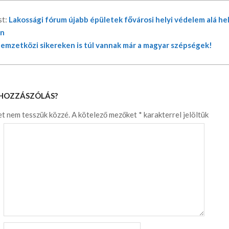
st:
Lakossági fórum újabb épületek fővárosi helyi védelem alá he
an
emzetközi sikereken is túl vannak már a magyar szépségek!
 HOZZÁSZÓLÁS?
et nem tesszük közzé.
A kötelező mezőket
*
karakterrel jelöltük