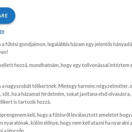
ARE
gy
 a fűtési gondjaimon, legalábbis házam egy jelentős hányadá
yen!
kellett hozzá, mondhatnám, hogy egy tollvonással intéztem e
a nagyszobát télikertnek. Mintegy harminc négyzetméter, o
, sőt, ha a házamat hirdetném, sokat javítana első olvasásra
likert is tartozik hozzá.
prengenem kell, hogy a fűtésről leválasztott emeletet hogy
án nyaralónak, külön előnye, hogy nem kell utazni ha nyaralni 
i a lépcsőn.