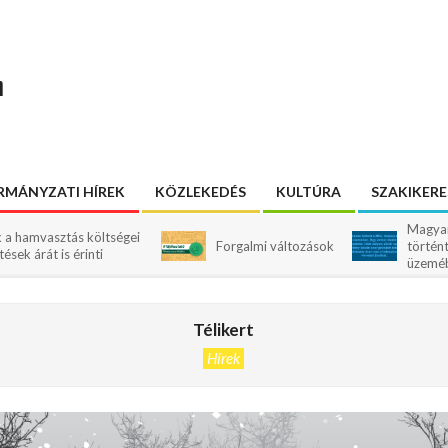
n
MÁNYZATI HÍREK
KÖZLEKEDÉS
KULTÚRA
SZAKIKER
Magyar Péter szer
ás költségei
Forgalmi változások
történt a MOL tisz
érinti
üzemében
Télikert
Hírek