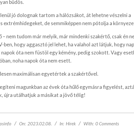
lyan büdös.
lenül jó dolognak tartom a hálózsákot, át lehetne vészelni a
 extrémhidegeket, de semmiképpen nem pótolja a környezet
ő – nem tudom már melyik, már mindenki szakértő, csak én n
ben, hogy aggasztó jel lehet, ha valahol azt látjuk, hogy napp
y napok óta nem füstöl egy kémény, pedig szokott. Vagy eset
óban, noha napok óta nem esett.
lesen maximálisan egyetértek a szakértővel.
legíteni magunkban az évek óta hűlő egymásra figyelést, azt
, újra utálhatjuk a másikat a jövő télig!
osinfo
On:
2023.02.08.
In:
Hírek
With:
0 Comments