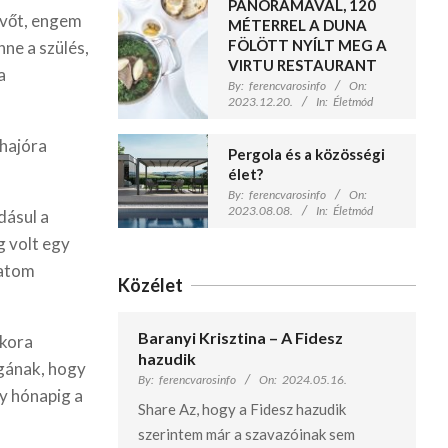
PANORÁMÁVAL, 120
övőt, engem
MÉTERREL A DUNA
FÖLÖTT NYÍLT MEG A
ne a szülés,
VIRTU RESTAURANT
a
By:
ferencvarosinfo
On:
2023.12.20.
In:
Életmód
 hajóra
Pergola és a közösségi
élet?
By:
ferencvarosinfo
On:
2023.08.08.
In:
Életmód
dásul a
g volt egy
hatom
Közélet
Baranyi Krisztina – A Fidesz
kkora
hazudik
agának, hogy
By:
ferencvarosinfo
On:
2024.05.16.
gy hónapig a
Share Az, hogy a Fidesz hazudik
szerintem már a szavazóinak sem