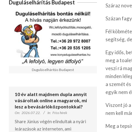
Duguláselhárítás Budapest
Száraz novem
Százan fagy
Fél köbméter
segítség, de
Egy idős, be
meg a toalet
veszi rá mag
Duguláselhárítás Budapest
minden léle
a szemét és 
egyik nem é
10 év alatt majdnem dupla annyit
vásároltak online a magyarok, mi
Viszont jó a
lesz a bevásárlóközpontokkal?
nem kell már
On:
2026.07.22.
In:
Friss hírek
Share Június végén elindultak a nyári
Meg a tepsis
leárazások az interneten, ami