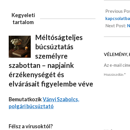
Previous Po
Kegyeleti
kapcsolatb
tartalom
Next Post:
N
Méltóságteljes
búcsúztatás
VÉLEMÉNY,
személyre
szabottan – napjaink
Az e-mail cím
érzékenységét és
Hozzászólás
*
elvárásait figyelembe véve
Bemutatkozik
Ványi Szabolcs,
polgári búcsúztató
Félsz a vírusoktól?