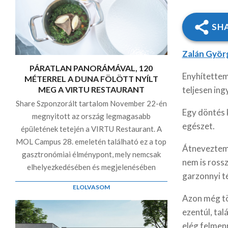
SH
Zalán Györ
PÁRATLAN PANORÁMÁVAL, 120
Enyhítettem
MÉTERREL A DUNA FÖLÖTT NYÍLT
MEG A VIRTU RESTAURANT
teljesen ing
Share Szponzorált tartalom November 22-én
Egy döntés 
megnyitott az ország legmagasabb
egészet.
épületének tetején a VIRTU Restaurant. A
MOL Campus 28. emeletén található ez a top
Átneveztem 
gasztronómiai élménypont, mely nemcsak
nem is rossz
elhelyezkedésében és megjelenésében
garzonnyi té
ELOLVASOM
Azon
még tö
ezentúl, tal
elég felmenn