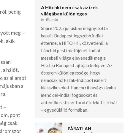
A Hitchki nem csak az ízek
ról, pedig
világában különleges
In:
Életmód
Share 2025 júliusban megnyitotta
gyott meg –
kapuit Budapest legszebb indiai
k, akik
étterme, a HITCHKI, közvetlenül a
Lánchíd pesti hídfőjénél. Indiai
mesebeli világa elevenedik meg a
assan
Hitchki Budapest ajtaján belépve. Az
, a hálót,
étterem különlegessége, hogy
e az államot
nemcsak az Észak-Indiából ismert
 májusban a
klasszikusokat, hanem ritkaságszámba
ra.
menő dél-indiai fogásokat és
autentikus street food ételeket is kínál
t –
– egyedülálló formában,
nom, pont
 még csak
PÁRATLAN
 háromszor