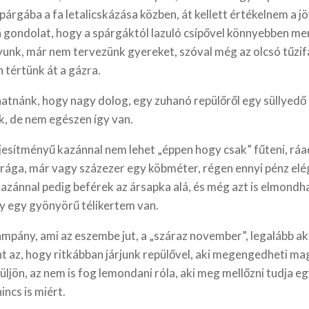
árgába a fa letalicskázása közben, át kellett értékelnem a j
a gondolat, hogy a spárgáktól lazuló csípővel könnyebben men
unk, már nem tervezünk gyereket, szóval még az olcsó tűzif
 tértünk át a gázra.
atnánk, hogy nagy dolog, egy zuhanó repülőről egy süllyedő
, de nem egészen így van.
jesítményű kazánnal nem lehet „éppen hogy csak” fűteni, ráa
drága, már vagy százezer egy köbméter, régen ennyi pénz elé
kazánnal pedig beférek az ársapka alá, és még azt is elmond
y egy gyönyörű télikertem van.
ampány, ami az eszembe jut, a „száraz november”, legalább a
nt az, hogy ritkábban járjunk repülővel, aki megengedheti m
ljön, az nem is fog lemondani róla, aki meg mellőzni tudja e
incs is miért.