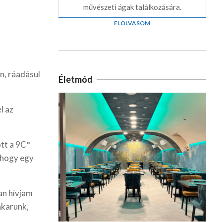
művészeti ágak találkozására.
ELOLVASOM
n, ráadásul
Életmód
l az
tt a 9C°
, hogy egy
an hívjam
akarunk,