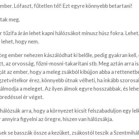
ber. Lófaszt, fűtetlen tél! Ezt egyre könnyebb betartani!
tak meg.
 tűzifa árán lehet kapni hálózsákot mínusz húsz fokra. Lehet
 lehet, hogy nem.
teg ember nehezen kászálódhat ki belőle, pedig gyakran kell, e
t, az orvosság, főzni-mosni-takarítani stb. Meg aztán arra i
át az ember, hogy a meleg zsákból kibújjon abba a rettenetbe
gzetvételkor érez, könnyebb útnak vélheti, ha inkább szoros
álmodja a meleget. Az ilyen álmok egyre hosszabbak, és lehe
bredéssel ér véget.
 hálózsák arra, hogy a környezet kicsit felszabaduljon egy lelk
 annyira figyelni az öregre, hiszen van hálózsákja.
ek se basszák össze a kezüket, zsákostól teszik a Szentmihál