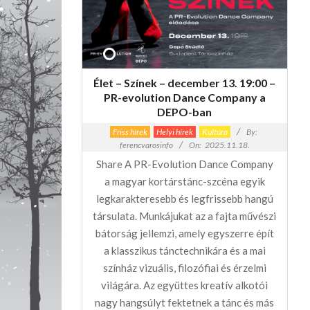
Élet – Színek – december 13. 19:00 –
PR-evolution Dance Company a
DEPO-ban
Friss hírek
Helyi hírek
Kultúra
By:
ferencvarosinfo
On:
2025.11.18.
Share A PR-Evolution Dance Company
a magyar kortárstánc-szcéna egyik
legkarakteresebb és legfrissebb hangú
társulata. Munkájukat az a fajta művészi
bátorság jellemzi, amely egyszerre épít
a klasszikus tánctechnikára és a mai
színház vizuális, filozófiai és érzelmi
világára. Az együttes kreatív alkotói
nagy hangsúlyt fektetnek a tánc és más