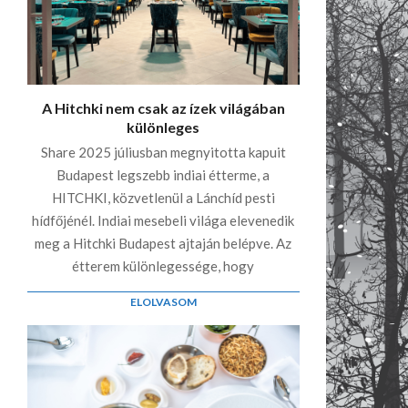
A Hitchki nem csak az ízek világában
különleges
Share 2025 júliusban megnyitotta kapuit
Budapest legszebb indiai étterme, a
HITCHKI, közvetlenül a Lánchíd pesti
hídfőjénél. Indiai mesebeli világa elevenedik
meg a Hitchki Budapest ajtaján belépve. Az
étterem különlegessége, hogy
ELOLVASOM