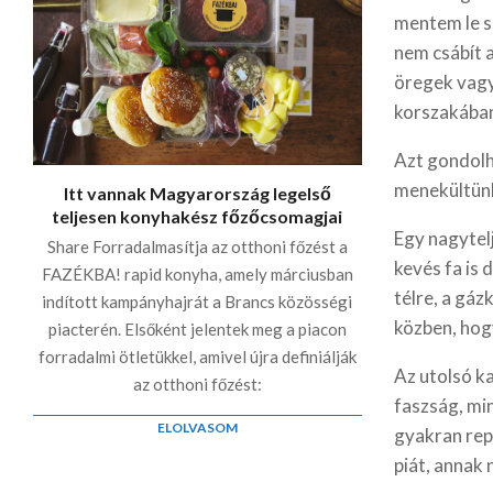
mentem le sp
nem csábít 
öregek vagy
korszakában
Azt gondolh
menekültünk
Itt vannak Magyarország legelső
teljesen konyhakész főzőcsomagjai
Egy nagytel
Share Forradalmasítja az otthoni főzést a
kevés fa is 
FAZÉKBA! rapid konyha, amely márciusban
télre, a gáz
indított kampányhajrát a Brancs közösségi
közben, hog
piacterén. Elsőként jelentek meg a piacon
forradalmi ötletükkel, amivel újra definiálják
Az utolsó k
az otthoni főzést:
faszság, mi
ELOLVASOM
gyakran repü
piát, annak n