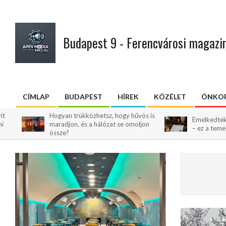
Skip
to
content
Budapest 9 - Ferencvárosi magazi
CÍMLAP
BUDAPEST
HÍREK
KÖZÉLET
ÖNKOR
Primary
Navigation
Hogyan trükközhetsz, hogy hűvös is
Emelkedtek a hamvaszt
maradjon, és a hálózat se omoljon
Menu
– ez a temetések árát is 
össze?