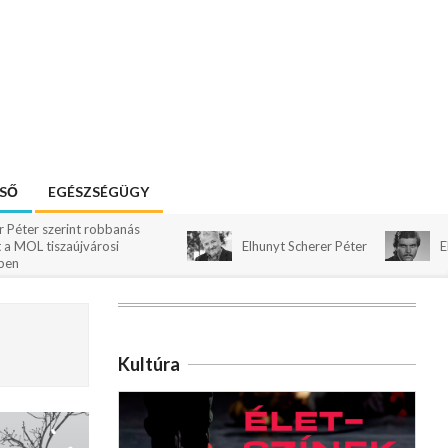
ESŐ
EGÉSZSÉGÜGY
int robbanás
aújvárosi
Elhunyt Scherer Péter
Elhunyt Sörö
Kultúra