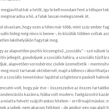
 megjavíttattuk a tetőt, így le kell mondani fent a télisportok
 megmaradna a hó, a falak lassan melegszenek át.
ol olvastam, hogy ezen a télen már több, mint száz ember fa
uális hideg még nincs is benne -, és közülük többen voltak azo
tetlen lakóhelyükön fagytak meg.
y az alapvetően pozitív kicsengésű „szociális” – szó nálunk l
itív jellegét, gondoljunk a szociális hálóra, a szociális tűzifára
djuk, alapvetően sorosbérenc civilek üzemeltetik – mentesítv
ál meg most tartanak októbernél, majd a billencs ráboríthatja
t a szociális temetéskor lapáttal szögletesre paskolt halmok
ncsém volt, hogy pár éve – összeszedve az összes tartaléko
kondenzációs kazánra, hiába volt modern, faelgázosító kazá
e a miatta felvett svájcifrankos hitelem – erről majd máskor,
ek a sebek, nem akarom feltépni -, de amikor egy nap alatt