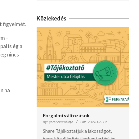
Közlekedés
 figyelmét.
em –
al is ég a
leg nincs
án ha
Forgalmi változások
By:
ferencvarosinfo
On:
2026.06.19.
Share Tájékoztatjuk a lakosságot,
hogy közvilágítási karbantartási és