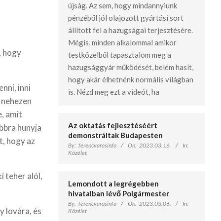
újság. Az sem, hogy mindannyiunk
pénzéből jól olajozott gyártási sort
állított fel a hazugságai terjesztésére.
Mégis, minden alkalommal amikor
, hogy
testközelből tapasztalom meg a
hazugsággyár működését, belém hasít,
hogy akár élhetnénk normális világban
nni, inni
is. Nézd meg ezt a videót, ha
s nehezen
, amit
Az oktatás fejlesztéséért
abbra hunyja
demonstráltak Budapesten
t, hogy az
By:
ferencvarosinfo
On:
2023.03.16.
In:
Közélet
i teher alól,
Lemondott a legrégebben
hivatalban lévő Polgármester
By:
ferencvarosinfo
On:
2023.03.06.
In:
y lovára, és
Közélet