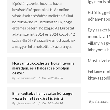
így nem is o
lépéskényszerbe hozza a hazai
bevásárlóközpontokat is. Az online
Ettől függet
vásárlások erősödése mellett a fizikai
néhánynapos
boltoknak be kell bizonyítaniuk, hogy
érdemes betérni hozzájuk. Az Eurostat
Egy szakért
adatai szerint 2014 és 2024 között 42
mondta a TV-
százalékról 79 százalékra nőtt azoknak
villany, vag
a magyar internetezőknek az aránya,
lábnyom a h
Most kivéte
Hogyan trükközhetsz, hogy hűvös is
maradjon, és a hálózat se omoljon
Fel kéne me
össze?
kitavaszodik
By:
ferencvarosinfo
On:
2026.06.26.
Emelkedtek a hamvasztás költségei
2023-
– ez a temetések árát is érinti
By:
ferencvar
02-
By:
ferencvarosinfo
On:
2026.06.24.
08