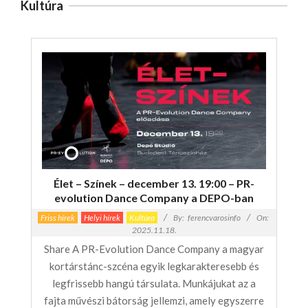
Kultúra
Élet – Színek – december 13. 19:00 – PR-
evolution Dance Company a DEPO-ban
Friss hírek
Helyi hírek
Kultúra
By:
ferencvarosinfo
On:
2025.11.18.
Share A PR-Evolution Dance Company a magyar
kortárstánc-szcéna egyik legkarakteresebb és
legfrissebb hangú társulata. Munkájukat az a
fajta művészi bátorság jellemzi, amely egyszerre