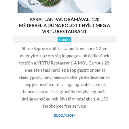
PÁRATLAN PANORÁMÁVAL, 120
MÉTERREL A DUNA FÖLÖTT NYÍLT MEG A
VIRTU RESTAURANT
Életmód
Share Szponzorált tartalom November 22-én
megnyitott az ország legmagasabb épületének
tetején a VIRTU Restaurant. A MOL Campus 28.
emeletén található ez a top gasztronómiai
élménypont, mely nemcsak elhelyezkedésében és
megjelenésében tör a legmagasabb szintre,
hanem a hazai és regionális konyha legjavát
kínálja vendégeinek, kiváló minőségben. A 150
férőhelyes fine service
ELOLVASOM