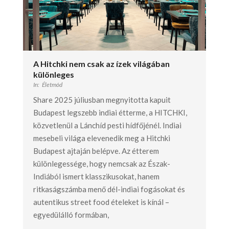
A Hitchki nem csak az ízek világában
különleges
In:
Életmód
Share 2025 júliusban megnyitotta kapuit
Budapest legszebb indiai étterme, a HITCHKI,
közvetlenül a Lánchíd pesti hídfőjénél. Indiai
mesebeli világa elevenedik meg a Hitchki
Budapest ajtaján belépve. Az étterem
különlegessége, hogy nemcsak az Észak-
Indiából ismert klasszikusokat, hanem
ritkaságszámba menő dél-indiai fogásokat és
autentikus street food ételeket is kínál –
egyedülálló formában,