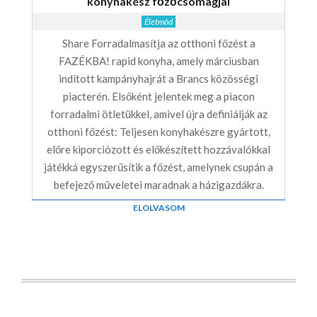
konyhakész főzőcsomagjai
Életmód
Share Forradalmasítja az otthoni főzést a
FAZÉKBA! rapid konyha, amely márciusban
indított kampányhajrát a Brancs közösségi
piacterén. Elsőként jelentek meg a piacon
forradalmi ötletükkel, amivel újra definiálják az
otthoni főzést: Teljesen konyhakészre gyártott,
előre kiporciózott és előkészített hozzávalókkal
játékká egyszerűsítik a főzést, amelynek csupán a
befejező műveletei maradnak a házigazdákra.
ELOLVASOM