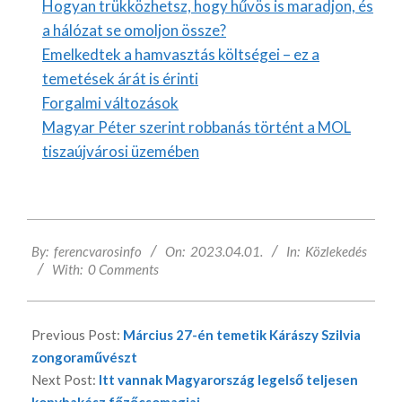
Hogyan trükközhetsz, hogy hűvös is maradjon, és
a hálózat se omoljon össze?
Emelkedtek a hamvasztás költségei – ez a
temetések árát is érinti
Forgalmi változások
Magyar Péter szerint robbanás történt a MOL
tiszaújvárosi üzemében
2023-
By:
ferencvarosinfo
On:
2023.04.01.
In:
Közlekedés
04-
With:
0 Comments
01
Previous Post:
Március 27-én temetik Kárászy Szilvia
zongoraművészt
Next Post:
Itt vannak Magyarország legelső teljesen
konyhakész főzőcsomagjai