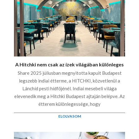
A Hitchki nem csak az ízek világában különleges
Share 2025 júliusban megnyitotta kapuit Budapest
legszebb indiai étterme, a HITCHKI, közvetlenül a
Lánchíd pesti hídfőjénél. Indiai mesebeli világa
elevenedik meg a Hitchki Budapest ajtaján belépve. Az
étterem különlegessége, hogy
ELOLVASOM