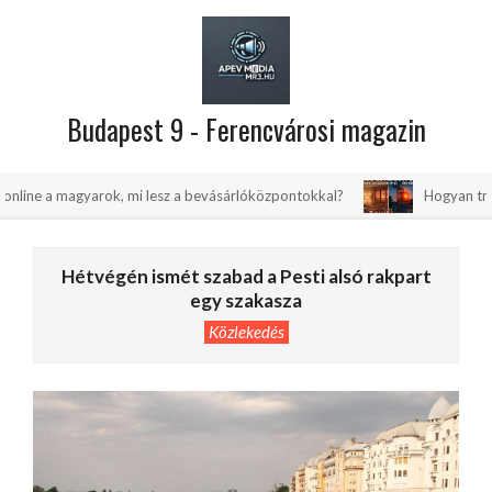
Skip
to
content
Budapest 9 - Ferencvárosi magazin
Primary
gyarok, mi lesz a bevásárlóközpontokkal?
Hogyan trükközhetsz, ho
Navigation
Menu
Hétvégén ismét szabad a Pesti alsó rakpart
egy szakasza
Közlekedés