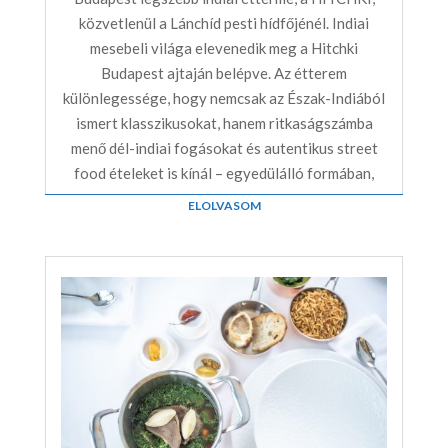
közvetlenül a Lánchíd pesti hídfőjénél. Indiai
mesebeli világa elevenedik meg a Hitchki
Budapest ajtaján belépve. Az étterem
különlegessége, hogy nemcsak az Észak-Indiából
ismert klasszikusokat, hanem ritkaságszámba
menő dél-indiai fogásokat és autentikus street
food ételeket is kínál – egyedülálló formában,
ELOLVASOM