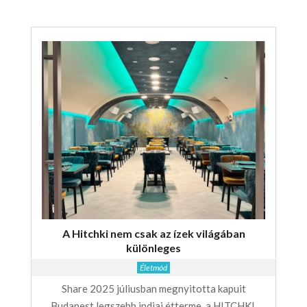
A Hitchki nem csak az ízek világában
különleges
Életmód
Share 2025 júliusban megnyitotta kapuit
Budapest legszebb indiai étterme, a HITCHKI,