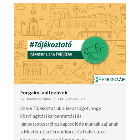
Forgalmi változások
By:
ferencvarosinfo
On:
2026.06.19.
Share Tájékoztatjuk a lakosságot, hogy
közvilágítási karbantartási és
lámpatestcseréhez kapcsolódó munkák zajlanak
a Mester utca Ferenc körút és Haller utca
közötti szakaszán. Munkavégzés