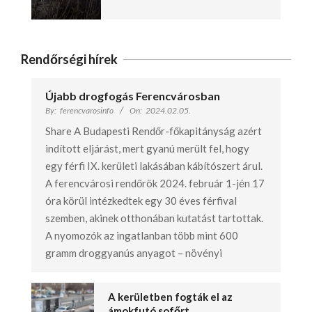
Rendőrségi hírek
Újabb drogfogás Ferencvárosban
By:
ferencvarosinfo
On:
2024.02.05.
Share A Budapesti Rendőr-főkapitányság azért
indított eljárást, mert gyanú merült fel, hogy
egy férfi IX. kerületi lakásában kábítószert árul.
A ferencvárosi rendőrök 2024. február 1-jén 17
óra körül intézkedtek egy 30 éves férfival
szemben, akinek otthonában kutatást tartottak.
A nyomozók az ingatlanban több mint 600
gramm droggyanús anyagot – növényi
A kerületben fogták el az
ámokfutó sofőrt