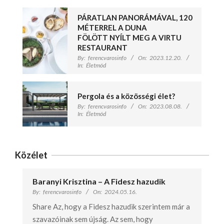
PÁRATLAN PANORÁMÁVAL, 120
MÉTERREL A DUNA
FÖLÖTT NYÍLT MEG A VIRTU
RESTAURANT
By:
ferencvarosinfo
On:
2023.12.20.
In:
Életmód
Pergola és a közösségi élet?
By:
ferencvarosinfo
On:
2023.08.08.
In:
Életmód
Közélet
Baranyi Krisztina – A Fidesz hazudik
By:
ferencvarosinfo
On:
2024.05.16.
Share Az, hogy a Fidesz hazudik szerintem már a
szavazóinak sem újság. Az sem, hogy