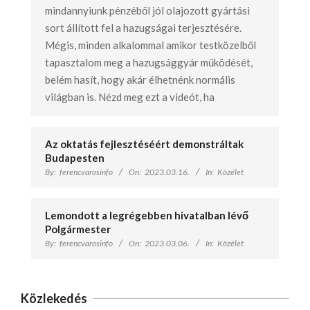
mindannyiunk pénzéből jól olajozott gyártási
sort állított fel a hazugságai terjesztésére.
Mégis, minden alkalommal amikor testközelből
tapasztalom meg a hazugsággyár működését,
belém hasít, hogy akár élhetnénk normális
világban is. Nézd meg ezt a videót, ha
Az oktatás fejlesztéséért demonstráltak
Budapesten
By:
ferencvarosinfo
On:
2023.03.16.
In:
Közélet
Lemondott a legrégebben hivatalban lévő
Polgármester
By:
ferencvarosinfo
On:
2023.03.06.
In:
Közélet
Közlekedés