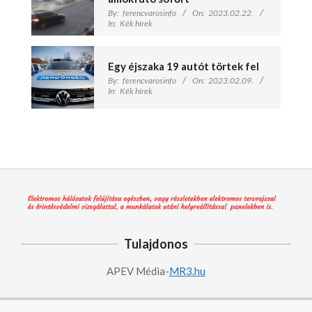
By:
ferencvarosinfo
On:
2023.02.22.
In:
Kék hírek
Egy éjszaka 19 autót törtek fel
By:
ferencvarosinfo
On:
2023.02.09.
In:
Kék hírek
Tulajdonos
APEV Média-
MR3.hu