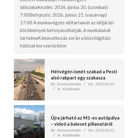
időszakaKezdés: 2026. június 20. (szombat)
7:00Befejezés: 2026. június 21. (vasárnap)
17:00 A munkavégzés időtartamát az időjárási
körülmények befolyásolhatják. A munkálatok
tartalmaA beavatkozás során a közvilágítási
hálózat korszerűsítése
Hétvégén ismét szabad a Pesti
alsó rakpart egy szakasza
By:
ferencvarosinfo
On:
2023.04.01.
In:
Közlekedés
Újra járható az M1-es autópálya
– videó a baleset pillanatáról
By:
ferencvarosinfo
On:
2023.03.12.
In:
Közlekedés