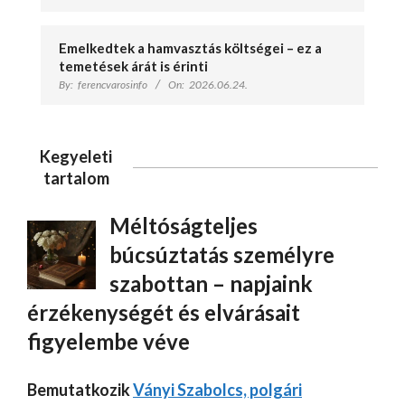
Emelkedtek a hamvasztás költségei – ez a
temetések árát is érinti
By:
ferencvarosinfo
On:
2026.06.24.
Kegyeleti
tartalom
Méltóságteljes
búcsúztatás személyre
szabottan – napjaink
érzékenységét és elvárásait
figyelembe véve
Bemutatkozik
Ványi Szabolcs, polgári