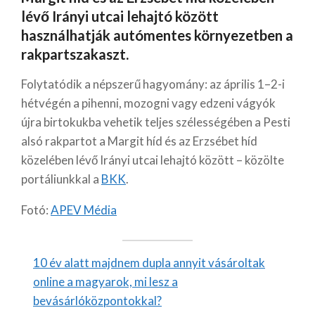
lévő Irányi utcai lehajtó között
használhatják autómentes környezetben a
rakpartszakaszt.
Folytatódik a népszerű hagyomány: az április 1–2-i
hétvégén a pihenni, mozogni vagy edzeni vágyók
újra birtokukba vehetik teljes szélességében a Pesti
alsó rakpartot a Margit híd és az Erzsébet híd
közelében lévő Irányi utcai lehajtó között – közölte
portáliunkkal a
BKK
.
Fotó:
APEV Média
10 év alatt majdnem dupla annyit vásároltak
online a magyarok, mi lesz a
bevásárlóközpontokkal?