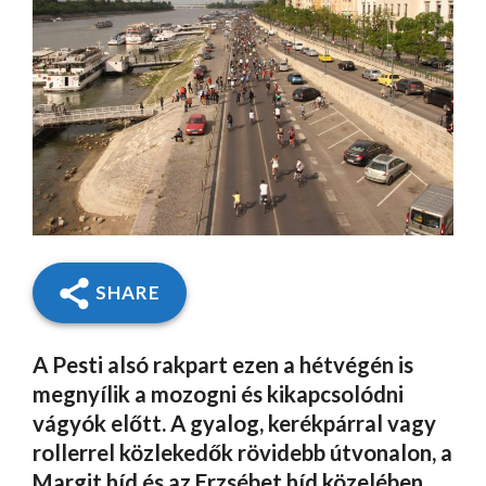
SHARE
A Pesti alsó rakpart ezen a hétvégén is
megnyílik a mozogni és kikapcsolódni
vágyók előtt. A gyalog, kerékpárral vagy
rollerrel közlekedők rövidebb útvonalon, a
Margit híd és az Erzsébet híd közelében