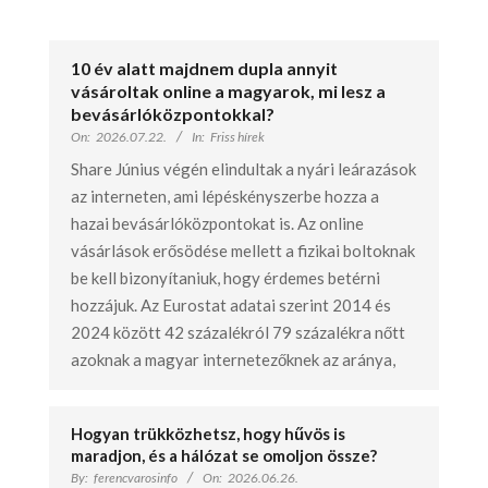
10 év alatt majdnem dupla annyit
vásároltak online a magyarok, mi lesz a
bevásárlóközpontokkal?
On:
2026.07.22.
In:
Friss hírek
Share Június végén elindultak a nyári leárazások
az interneten, ami lépéskényszerbe hozza a
hazai bevásárlóközpontokat is. Az online
vásárlások erősödése mellett a fizikai boltoknak
be kell bizonyítaniuk, hogy érdemes betérni
hozzájuk. Az Eurostat adatai szerint 2014 és
2024 között 42 százalékról 79 százalékra nőtt
azoknak a magyar internetezőknek az aránya,
Hogyan trükközhetsz, hogy hűvös is
maradjon, és a hálózat se omoljon össze?
By:
ferencvarosinfo
On:
2026.06.26.