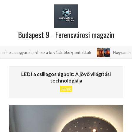
Skip
to
content
Budapest 9 - Ferencvárosi magazin
Primary
yarok, mi lesz a bevásárlóközpontokkal?
Hogyan trükközhetsz, ho
Navigation
Menu
LED! a csillagos égbolt: A jövő világítási
technológiája
Hírek