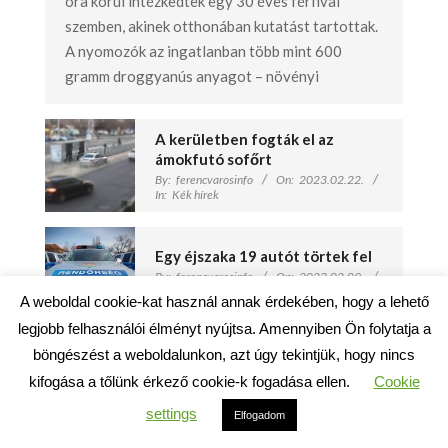
óra körül intézkedtek egy 30 éves férfival
szemben, akinek otthonában kutatást tartottak.
A nyomozók az ingatlanban több mint 600
gramm droggyanús anyagot – növényi
A kerületben fogták el az
ámokfutó sofőrt
By:
ferencvarosinfo
On:
2023.02.22.
In:
Kék hírek
Egy éjszaka 19 autót törtek fel
By:
ferencvarosinfo
On:
2023.02.09.
In:
Kék hírek
A weboldal cookie-kat használ annak érdekében, hogy a lehető
legjobb felhasználói élményt nyújtsa. Amennyiben Ön folytatja a
böngészést a weboldalunkon, azt úgy tekintjük, hogy nincs
kifogása a tőlünk érkező cookie-k fogadása ellen.
Cookie
settings
Elfogadom