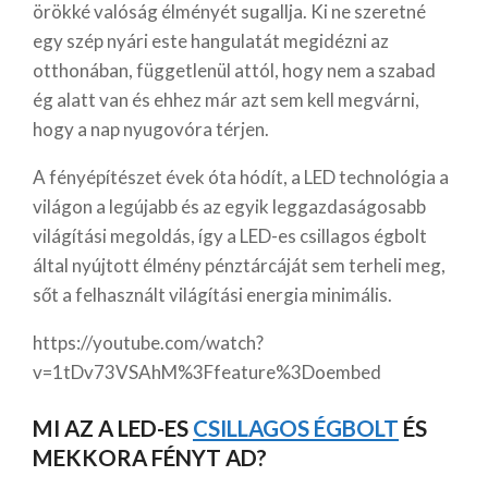
örökké valóság élményét sugallja. Ki ne szeretné
egy szép nyári este hangulatát megidézni az
otthonában, függetlenül attól, hogy nem a szabad
ég alatt van és ehhez már azt sem kell megvárni,
hogy a nap nyugovóra térjen.
A fényépítészet évek óta hódít, a LED technológia a
világon a legújabb és az egyik leggazdaságosabb
világítási megoldás, így a LED-es csillagos égbolt
által nyújtott élmény pénztárcáját sem terheli meg,
sőt a felhasznált világítási energia minimális.
https://youtube.com/watch?
v=1tDv73VSAhM%3Ffeature%3Doembed
MI AZ A LED-ES
CSILLAGOS ÉGBOLT
ÉS
MEKKORA FÉNYT AD?