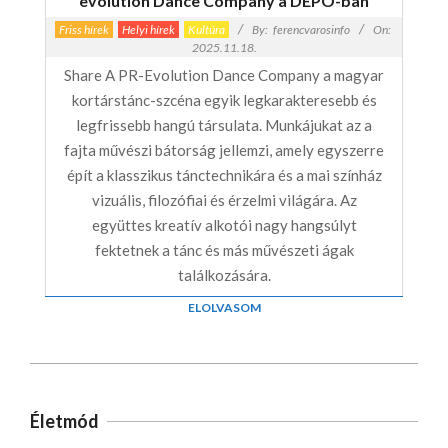
evolution Dance Company a DEPO-ban
Friss hírek
Helyi hírek
Kultúra
By:
ferencvarosinfo
On:
2025.11.18.
Share A PR-Evolution Dance Company a magyar
kortárstánc-szcéna egyik legkarakteresebb és
legfrissebb hangú társulata. Munkájukat az a
fajta művészi bátorság jellemzi, amely egyszerre
épít a klasszikus tánctechnikára és a mai színház
vizuális, filozófiai és érzelmi világára. Az
együttes kreatív alkotói nagy hangsúlyt
fektetnek a tánc és más művészeti ágak
találkozására.
ELOLVASOM
Életmód