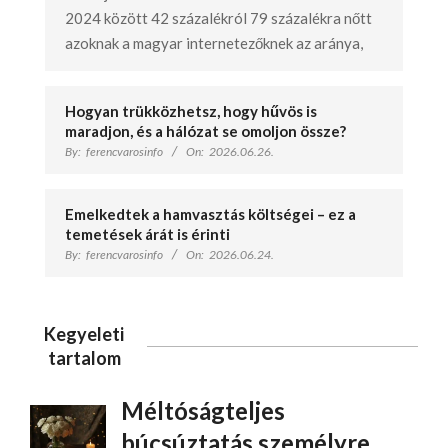
2024 között 42 százalékról 79 százalékra nőtt
azoknak a magyar internetezőknek az aránya,
Hogyan trükközhetsz, hogy hűvös is
maradjon, és a hálózat se omoljon össze?
By:
ferencvarosinfo
On:
2026.06.26.
Emelkedtek a hamvasztás költségei – ez a
temetések árát is érinti
By:
ferencvarosinfo
On:
2026.06.24.
Kegyeleti
tartalom
Méltóságteljes
búcsúztatás személyre