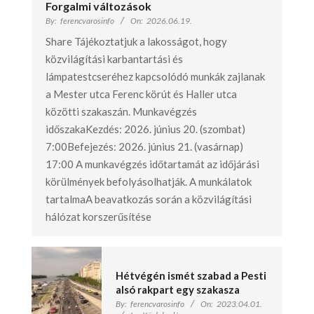
Forgalmi változások
By:
ferencvarosinfo
On:
2026.06.19.
Share Tájékoztatjuk a lakosságot, hogy
közvilágítási karbantartási és
lámpatestcseréhez kapcsolódó munkák zajlanak
a Mester utca Ferenc körút és Haller utca
közötti szakaszán. Munkavégzés
időszakaKezdés: 2026. június 20. (szombat)
7:00Befejezés: 2026. június 21. (vasárnap)
17:00 A munkavégzés időtartamát az időjárási
körülmények befolyásolhatják. A munkálatok
tartalmaA beavatkozás során a közvilágítási
hálózat korszerűsítése
Hétvégén ismét szabad a Pesti
alsó rakpart egy szakasza
By:
ferencvarosinfo
On:
2023.04.01.