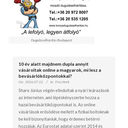
Duguláselhárítás Budapest
10 év alatt majdnem dupla annyit
vásároltak online a magyarok, mi lesz a
bevásárlóközpontokkal?
On:
2026.07.22.
In:
Friss hírek
Share Június végén elindultak a nyári leárazások
az interneten, ami lépéskényszerbe hozza a
hazai bevásárlóközpontokat is. Az online
vásárlások erősödése mellett a fizikai boltoknak
be kell bizonyítaniuk, hogy érdemes betérni
hozzájuk. Az Eurostat adatai szerint 2014 és