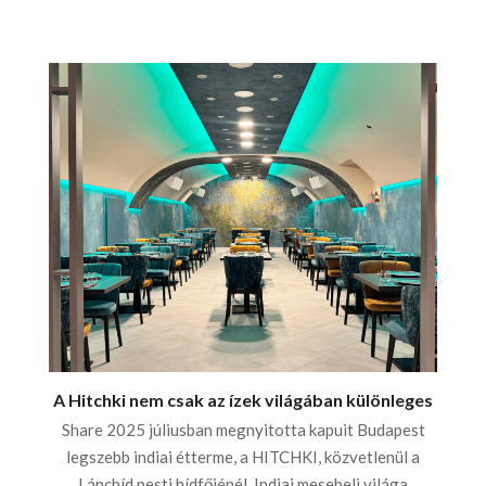
A Hitchki nem csak az ízek világában különleges
Share 2025 júliusban megnyitotta kapuit Budapest
legszebb indiai étterme, a HITCHKI, közvetlenül a
Lánchíd pesti hídfőjénél. Indiai mesebeli világa