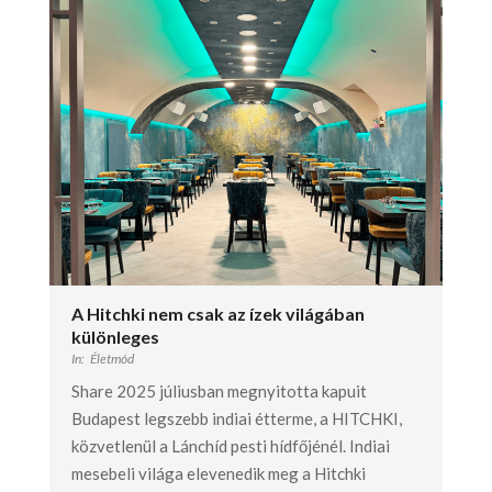
A Hitchki nem csak az ízek világában
különleges
In:
Életmód
Share 2025 júliusban megnyitotta kapuit
Budapest legszebb indiai étterme, a HITCHKI,
közvetlenül a Lánchíd pesti hídfőjénél. Indiai
mesebeli világa elevenedik meg a Hitchki