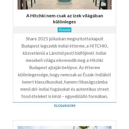
A Hitchki nem csak az ízek világában
különleges
Életmód
Share 2025 júliusban megnyitotta kapuit
Budapest legszebb indiai étterme, a HITCHKI,
közvetlenül a Lánchíd pesti hídfőjénél. Indiai
mesebeli világa elevenedik meg a Hitchki
Budapest ajtaján belépve. Az étterem
különlegessége, hogy nemcsak az Észak-Indiából
ismert klasszikusokat, hanem ritkaságszámba
menő dél-indiai fogásokat és autentikus street
food ételeket is kínál – egyedülálló formában,
ELOLVASOM