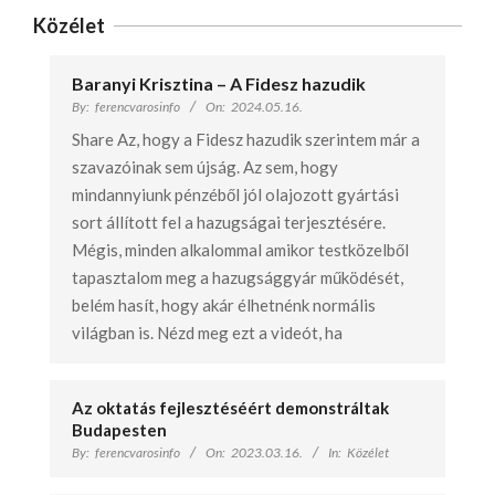
Közélet
Baranyi Krisztina – A Fidesz hazudik
By:
ferencvarosinfo
On:
2024.05.16.
Share Az, hogy a Fidesz hazudik szerintem már a
szavazóinak sem újság. Az sem, hogy
mindannyiunk pénzéből jól olajozott gyártási
sort állított fel a hazugságai terjesztésére.
Mégis, minden alkalommal amikor testközelből
tapasztalom meg a hazugsággyár működését,
belém hasít, hogy akár élhetnénk normális
világban is. Nézd meg ezt a videót, ha
Az oktatás fejlesztéséért demonstráltak
Budapesten
By:
ferencvarosinfo
On:
2023.03.16.
In:
Közélet