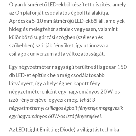
Olyan kisméretű LED-ekből készített díszítés, amely
az Ön plafonját csodálatos égbolttá alakítja.
Aprócska 5-10 mm átmérőjű LED-ekből áll, amelyek
hideg és melegfehér színűek vegyesen, valamint
különböző sugárzási szögben (szélesen és
szűkebben) szórják fényüket, így utánozva a
csillagok univerzum adta változatosságát.
Egy négyzetméter nagyságú terültre átlagosan 150
db LED-et építünk be a még csodálatosabb
látványért, így a helységben kapott fény
négyzetméterenként egy hagyományos 20 W-os
izzó fényerejével egyezik meg.
Tehát 3
négyzetméternyi csillagos égbolt fényereje megegyezik
egy hagyományos 60W-os izzó fényerejével.
Az LED (Light Emitting Diode) a világítástechnika