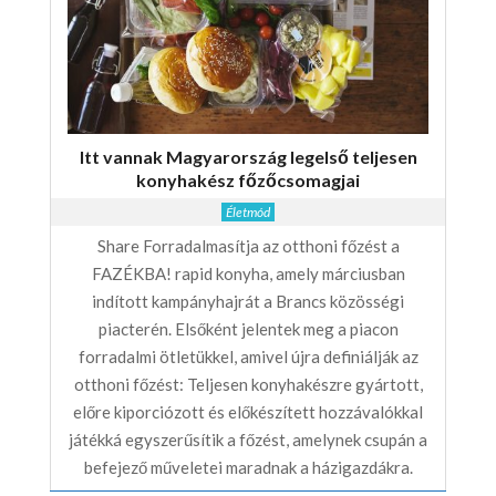
Itt vannak Magyarország legelső teljesen
konyhakész főzőcsomagjai
Életmód
Share Forradalmasítja az otthoni főzést a
FAZÉKBA! rapid konyha, amely márciusban
indított kampányhajrát a Brancs közösségi
piacterén. Elsőként jelentek meg a piacon
forradalmi ötletükkel, amivel újra definiálják az
otthoni főzést: Teljesen konyhakészre gyártott,
előre kiporciózott és előkészített hozzávalókkal
játékká egyszerűsítik a főzést, amelynek csupán a
befejező műveletei maradnak a házigazdákra.