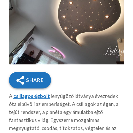
SHARE
A
csillagos égbolt
lenyűgöző látványa évezredek
óta elbűvöli az emberiséget. A csillagok az égen, a
tejút rendszer, a planéta egy ámulatba ejtő
fantasztikus világ. Egyszerre mozgalmas,
megnyugtató, csodás, titokzatos, végtelen és az