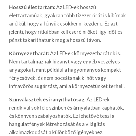
Hosszú élettartam:
Az LED-ek hosszú
élettartamúak, gyakran több tízezer órát is kibírnak
anélkül, hogy a fényük csökkenni kezdene. Ez azt
jelenti, hogy ritkábban kell cserélni őket, így időt és
pénzt takaríthatunk meg a hosszú távon.
Környezetbarát:
Az LED-ek környezetbarátok is.
Nem tartalmaznak higanyt vagy egyéb veszélyes
anyagokat, mint például a hagyományos kompakt
fénycsövek, és nem bocsátanak ki hőt vagy
infravörös sugárzást, ami a környezetünket terheli.
Színválaszték és irányíthatóság:
Az LED-ek
rendkívül sokféle színben és árnyalatban kaphatók,
és könnyen szabályozhatók. Ez lehetővé teszi a
hangulatfények létrehozását és a világítás
alkalmazkodását a különböző igényekhez.