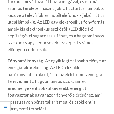
forradalmi változását hozta magával, és ma már
számos területen használják, a háztartási lámpáktól
kezdve a televíziók és mobiltelefonok kijelzőin át az
utcai lámpákig. Az LED egy elektronikus fényforrás,
amely kis elektronikus eszközök (LED diódák)
segítségével sugározza a fényt, és a hagyományos
izzókhoz vagy neoncsövekhez képest számos
előnnyel rendelkezik.
Fényhatékonyság:
Az egyik legfontosabb előnye az
energiatakarékosság. Az LED-ek sokkal
hatékonyabban alakítják át az elektromos energiát
fényvé, mint a hagyományos izzók. Ennek
eredményeként sokkal kevesebb energiát
fogyasztanak ugyanazon fényerő eléréséhez, ami
hosszú távon pénzt takarít meg, és csökkenti a
környezeti terhelést.