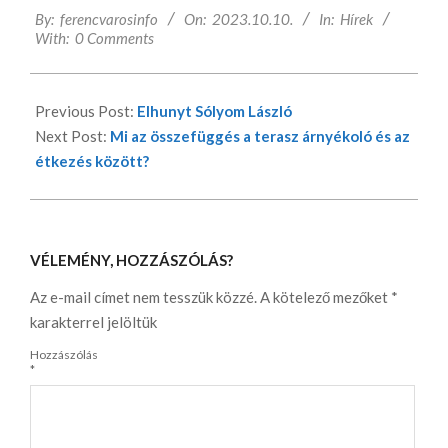
By:
ferencvarosinfo
On:
2023.10.10.
In:
Hírek
10-
With:
0 Comments
10
Previous Post:
Elhunyt Sólyom László
Next Post:
Mi az összefüggés a terasz árnyékoló és az
étkezés között?
VÉLEMÉNY, HOZZÁSZÓLÁS?
Az e-mail címet nem tesszük közzé.
A kötelező mezőket
*
karakterrel jelöltük
Hozzászólás
*