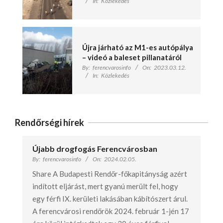
In:
Közlekedés
Újra járható az M1-es autópálya
– videó a baleset pillanatáról
By:
ferencvarosinfo
On:
2023.03.12.
In:
Közlekedés
Rendőrségi hírek
Újabb drogfogás Ferencvárosban
By:
ferencvarosinfo
On:
2024.02.05.
Share A Budapesti Rendőr-főkapitányság azért
indított eljárást, mert gyanú merült fel, hogy
egy férfi IX. kerületi lakásában kábítószert árul.
A ferencvárosi rendőrök 2024. február 1-jén 17