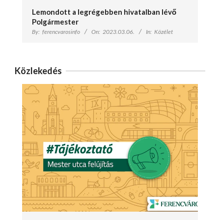
Lemondott a legrégebben hivatalban lévő
Polgármester
By:
ferencvarosinfo
On:
2023.03.06.
In:
Közélet
Közlekedés