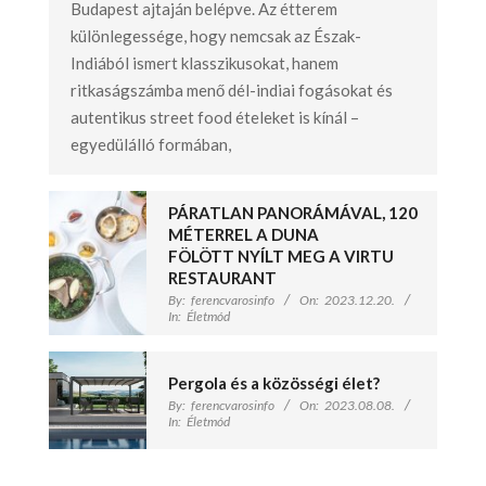
Budapest ajtaján belépve. Az étterem
különlegessége, hogy nemcsak az Észak-
Indiából ismert klasszikusokat, hanem
ritkaságszámba menő dél-indiai fogásokat és
autentikus street food ételeket is kínál –
egyedülálló formában,
PÁRATLAN PANORÁMÁVAL, 120
MÉTERREL A DUNA
FÖLÖTT NYÍLT MEG A VIRTU
RESTAURANT
By:
ferencvarosinfo
On:
2023.12.20.
In:
Életmód
Pergola és a közösségi élet?
By:
ferencvarosinfo
On:
2023.08.08.
In:
Életmód