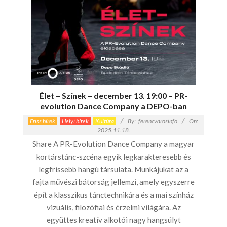
Élet – Színek – december 13. 19:00 – PR-
evolution Dance Company a DEPO-ban
Friss hírek
Helyi hírek
Kultúra
By:
ferencvarosinfo
On:
2025.11.18.
Share A PR-Evolution Dance Company a magyar
kortárstánc-szcéna egyik legkarakteresebb és
legfrissebb hangú társulata. Munkájukat az a
fajta művészi bátorság jellemzi, amely egyszerre
épít a klasszikus tánctechnikára és a mai színház
vizuális, filozófiai és érzelmi világára. Az
együttes kreatív alkotói nagy hangsúlyt