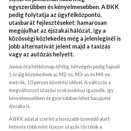
egyszerűbben és kényelmesebben. A BKK
pedig folytatja az ügyfélközpontú,
utasbarát fejlesztéseket: hamarosan
megújulhat az éjszakai hálózat, így a
közösségi közlekedés még a jelenleginél is
jobb alternatívát jelent majd a taxizás
vagy az autózás helyett.
Június óta hétköznap éjfélig, hétvégén pedig hajnali
1 óráig közlekednek az M2-es, M3-as és M4-es
metrók, 10 perces követési idővel. A változás a
megváltozott utazási szokásokhoz igazodik, így
kényelmesebben és gyorsabban lehet hazajutni
éjszaka is.
A BKK adatai szerint a hosszabb üzemidő alatt
hetente több mint tízezer utazás történik a