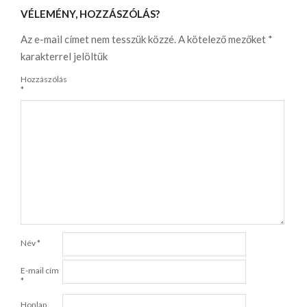
VÉLEMÉNY, HOZZÁSZÓLÁS?
Az e-mail címet nem tesszük közzé.
A kötelező mezőket
*
karakterrel jelöltük
Hozzászólás
*
Név
*
E-mail cím
*
Honlap