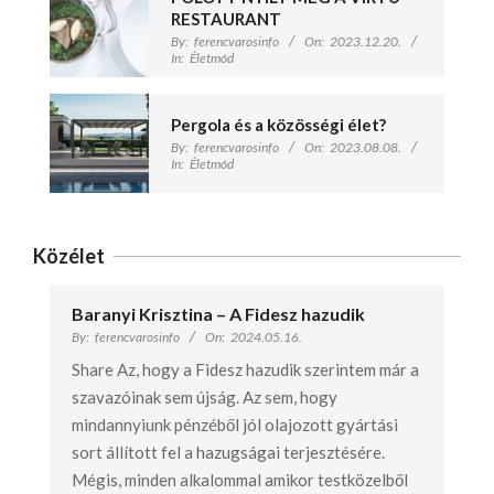
RESTAURANT
By:
ferencvarosinfo
On:
2023.12.20.
In:
Életmód
Pergola és a közösségi élet?
By:
ferencvarosinfo
On:
2023.08.08.
In:
Életmód
Közélet
Baranyi Krisztina – A Fidesz hazudik
By:
ferencvarosinfo
On:
2024.05.16.
Share Az, hogy a Fidesz hazudik szerintem már a
szavazóinak sem újság. Az sem, hogy
mindannyiunk pénzéből jól olajozott gyártási
sort állított fel a hazugságai terjesztésére.
Mégis, minden alkalommal amikor testközelből