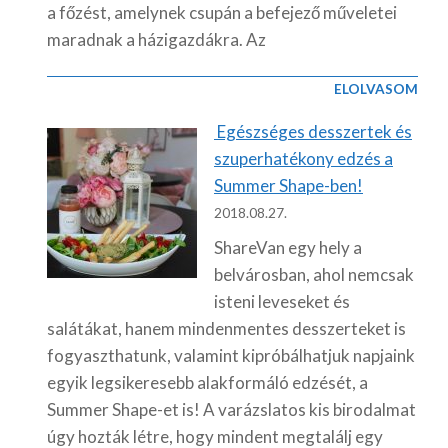
a főzést, amelynek csupán a befejező műveletei
maradnak a házigazdákra. Az
ELOLVASOM
Egészséges desszertek és
szuperhatékony edzés a
Summer Shape-ben!
2018.08.27.
ShareVan egy hely a
belvárosban, ahol nemcsak
isteni leveseket és
salátákat, hanem mindenmentes desszerteket is
fogyaszthatunk, valamint kipróbálhatjuk napjaink
egyik legsikeresebb alakformáló edzését, a
Summer Shape-et is! A varázslatos kis birodalmat
úgy hozták létre, hogy mindent megtalálj egy