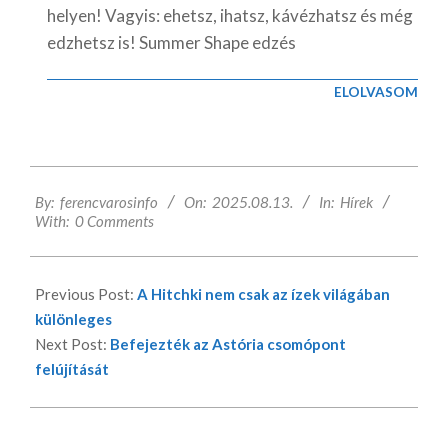
helyen! Vagyis: ehetsz, ihatsz, kávézhatsz és még
edzhetsz is! Summer Shape edzés
ELOLVASOM
2025-
By:
ferencvarosinfo
On:
2025.08.13.
In:
Hírek
08-
With:
0 Comments
13
Previous Post:
A Hitchki nem csak az ízek világában
különleges
Next Post:
Befejezték az Astória csomópont
felújítását