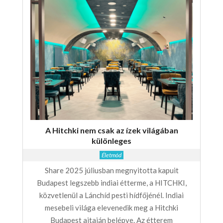
A Hitchki nem csak az ízek világában
különleges
Életmód
Share 2025 júliusban megnyitotta kapuit
Budapest legszebb indiai étterme, a HITCHKI,
közvetlenül a Lánchíd pesti hídfőjénél. Indiai
mesebeli világa elevenedik meg a Hitchki
Budapest ajtaján belépve. Az étterem