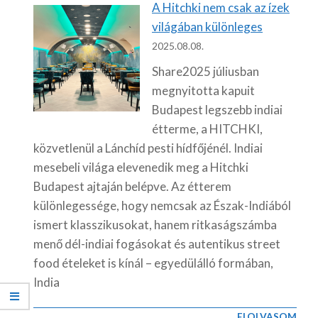
A Hitchki nem csak az ízek
világában különleges
2025.08.08.
Share2025 júliusban
megnyitotta kapuit
Budapest legszebb indiai
étterme, a HITCHKI,
közvetlenül a Lánchíd pesti hídfőjénél. Indiai
mesebeli világa elevenedik meg a Hitchki
Budapest ajtaján belépve. Az étterem
különlegessége, hogy nemcsak az Észak-Indiából
ismert klasszikusokat, hanem ritkaságszámba
menő dél-indiai fogásokat és autentikus street
food ételeket is kínál – egyedülálló formában,
India
ELOLVASOM