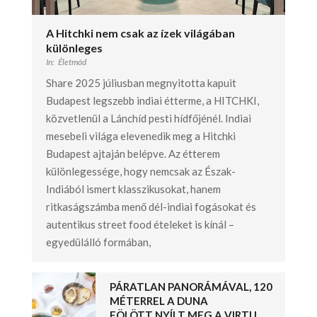
A Hitchki nem csak az ízek világában
különleges
In:
Életmód
Share 2025 júliusban megnyitotta kapuit
Budapest legszebb indiai étterme, a HITCHKI,
közvetlenül a Lánchíd pesti hídfőjénél. Indiai
mesebeli világa elevenedik meg a Hitchki
Budapest ajtaján belépve. Az étterem
különlegessége, hogy nemcsak az Észak-
Indiából ismert klasszikusokat, hanem
ritkaságszámba menő dél-indiai fogásokat és
autentikus street food ételeket is kínál –
egyedülálló formában,
PÁRATLAN PANORÁMÁVAL, 120
MÉTERREL A DUNA
FÖLÖTT NYÍLT MEG A VIRTU