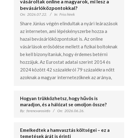
vásároltak online a magyarok, mi lesz a
bevásárlóközpontokkal?
On:
2026.07.22.
In:
Friss hírek
Share Június végén elindultak a nyári leárazások
az interneten, ami lépéskényszerbe hozza a
hazai bevásárlóközpontokat is. Az online
vásárlások erősödése mellett a fizikai boltoknak
be kell bizonyítaniuk, hogy érdemes betérni
hozzájuk. Az Eurostat adatai szerint 2014 és
2024 között 42 százalékról 79 százalékra nőtt
azoknak a magyar internetezőknek az aránya,
Hogyan trükközhetsz, hogy hűvös is
maradjon, és a hálózat se omoljon össze?
By:
ferencvarosinfo
On:
2026.06.26.
Emelkedtek a hamvasztás költségei – ez a
temetések árát is érinti