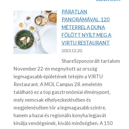
PÁRATLAN
PANORÁMÁVAL, 120
MÉTERREL A DUNA
FÖLÖTT NYÍLT MEG A
VIRTU RESTAURANT
2023.12.20.
ShareSzponzorált tartalom
November 22-én megnyitott az ország
legmagasabb épületének tetején a VIRTU
Restaurant. A MOL Campus 28. emeletén
található ez a top gasztronómiai élménypont,
mely nemcsak elhelyezkedésében és
megjelenésében tör a legmagasabb szintre,
hanem a hazai és regionális konyha legjavát
kínálja vendégeinek, kiváló minőségben. A 150