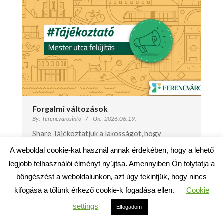
Forgalmi változások
By:
ferencvarosinfo
On:
2026.06.19.
Share Tájékoztatjuk a lakosságot, hogy
közvilágítási karbantartási és
A weboldal cookie-kat használ annak érdekében, hogy a lehető
lámpatestcseréhez kapcsolódó munkák zajlanak
legjobb felhasználói élményt nyújtsa. Amennyiben Ön folytatja a
a Mester utca Ferenc körút és Haller utca
böngészést a weboldalunkon, azt úgy tekintjük, hogy nincs
közötti szakaszán. Munkavégzés
kifogása a tőlünk érkező cookie-k fogadása ellen.
Cookie
időszakaKezdés: 2026. június 20. (szombat)
settings
7:00Befejezés: 2026. június 21. (vasárnap)
Elfogadom
17:00 A munkavégzés időtartamát az időjárási