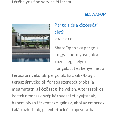
férőhelyes fine service étterem
ELOLVASOM
Pergola és a közösségi
élet?
2023.08.08.
ShareOpen sky pergola –
hogyan befolyásolják a
közösségi helyek
hangulatát és kényelmét a
terasz árnyékolók, pergolák: Ez a cikk/blog a
terasz árnyékolók fontos szerepét próbálja
megmutatni a közösségi helyeken. A teraszok és
kertek nemcsak szép környezetet nyújtanak,
hanem olyan térként szolgálnak, ahol az emberek
találkozhatnak, pihenhetnek és kapcsolatba