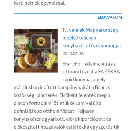
kerülhetnek egymással.
ELOLVASOM
Itt vannak Magyarország
legelső teljesen
konyhakész főzőcsomagjai
2023.04.02.
ShareForradalmasítja az
otthoni főzést a FAZÉKBA!
rapid konyha, amely
márciusban indított kampányhajrát a Brancs
közösségi piacterén. Elsőként jelentek meg a
piacon forradalmi ötletükkel, amivel újra
definiálják az otthoni főzést: Teljesen
konyhakészre gyártott, előre kiporciózott és
előkészített hozzávalókkal játékká egyszerűsítik