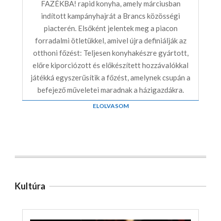
FAZÉKBA! rapid konyha, amely márciusban
indított kampányhajrát a Brancs közösségi
piacterén. Elsőként jelentek meg a piacon
forradalmi ötletükkel, amivel újra definiálják az
otthoni főzést: Teljesen konyhakészre gyártott,
előre kiporciózott és előkészített hozzávalókkal
játékká egyszerűsítik a főzést, amelynek csupán a
befejező műveletei maradnak a házigazdákra.
ELOLVASOM
Kultúra