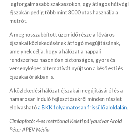
legforgalmasabb szakaszokon, egy átlagos hétvégi
éjszakán pedig több mint 3000 utas használja a
metrót.
A meghosszabbított üzemidő része a főváros
éjszakai közlekedésének átfogó megújításának,
amelynek célja, hogy a hálózat a nappali
rendszerhez hasonlóan biztonságos, gyors és
versenyképes alternatívát nyújtson a késő esti és
éjszakai órákban is.
A közlekedési hálózat éjszakai megújításáról és a
hamarosan induló fejlesztésekről minden részlet
elolvasható
a BKK folyamatosan frissülő aloldalán
.
Címlapfotó: 4-es metrőonal Keleti pályaudvar Arold
Péter APEV Média