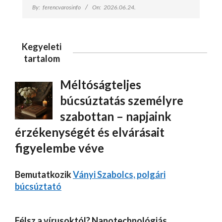
By:
ferencvarosinfo
On:
2026.06.24.
Kegyeleti
tartalom
Méltóságteljes
búcsúztatás személyre
szabottan – napjaink
érzékenységét és elvárásait
figyelembe véve
Bemutatkozik
Ványi Szabolcs, polgári
búcsúztató
Félsz a vírusoktól? Nanotechnológiás