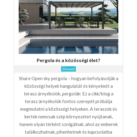
Pergola és a közösségi élet?
Életmód
Share Open sky pergola – hogyan befolyásolják a
közösségi helyek hangulatát és kényelmét a
terasz árnyékolók, pergolák: Ez a cikk/blog a
terasz árnyékolók fontos szerepét próbálja
megmutatni a közösségi helyeken. A teraszok és
kertek nemcsak szép környezetet nyújtanak,
hanem olyan térként szolgálnak, ahol az emberek
találkozhatnak, pihenhetnek és kapcsolatba