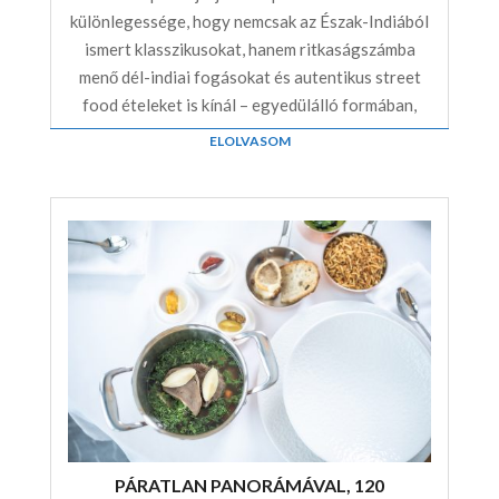
különlegessége, hogy nemcsak az Észak-Indiából
ismert klasszikusokat, hanem ritkaságszámba
menő dél-indiai fogásokat és autentikus street
food ételeket is kínál – egyedülálló formában,
ELOLVASOM
PÁRATLAN PANORÁMÁVAL, 120