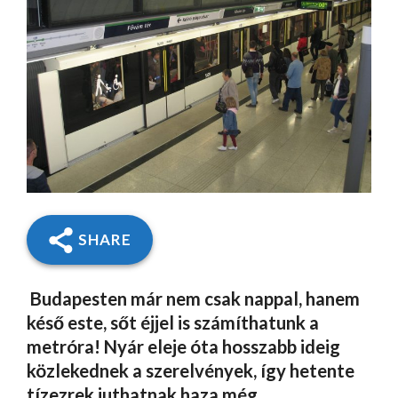
SHARE
Budapesten már nem csak nappal, hanem
késő este, sőt éjjel is számíthatunk a
metróra! Nyár eleje óta hosszabb ideig
közlekednek a szerelvények, így hetente
tízezrek juthatnak haza még