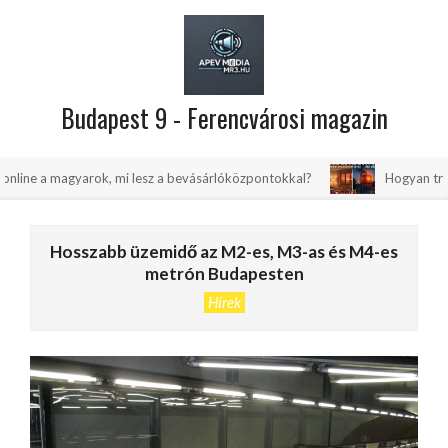
Skip
to
content
Budapest 9 - Ferencvárosi magazin
Primary
yarok, mi lesz a bevásárlóközpontokkal?
Hogyan trükközhetsz, ho
Navigation
Menu
Hosszabb üzemidő az M2-es, M3-as és M4-es
metrón Budapesten
Hírek