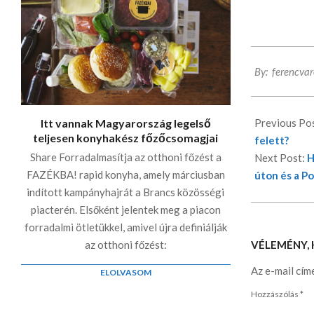
2026-
By:
ferencvar
03-
12
Itt vannak Magyarország legelső
Previous Po
teljesen konyhakész főzőcsomagjai
felett?
Share Forradalmasítja az otthoni főzést a
Next Post:
H
FAZÉKBA! rapid konyha, amely márciusban
úton és a P
indított kampányhajrát a Brancs közösségi
piacterén. Elsőként jelentek meg a piacon
forradalmi ötletükkel, amivel újra definiálják
az otthoni főzést:
VÉLEMÉNY,
Az e-mail cím
ELOLVASOM
Hozzászólás
*