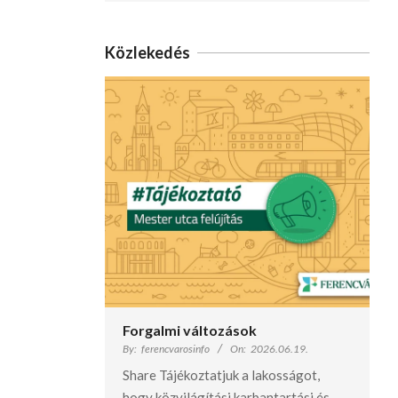
Közlekedés
Forgalmi változások
By:
ferencvarosinfo
On:
2026.06.19.
Share Tájékoztatjuk a lakosságot,
hogy közvilágítási karbantartási és