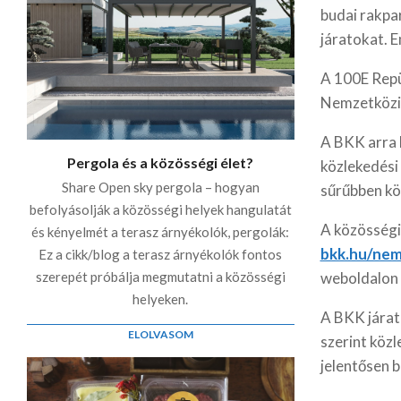
budai rakpar
járatokat. 
A 100E Repül
Nemzetközi R
A BKK arra k
Pergola és a közösségi élet?
közlekedési
Share Open sky pergola – hogyan
sűrűbben kö
befolyásolják a közösségi helyek hangulatát
A közösségi
és kényelmét a terasz árnyékolók, pergolák:
bkk.hu/ne
Ez a cikk/blog a terasz árnyékolók fontos
weboldalon 
szerepét próbálja megmutatni a közösségi
helyeken.
A BKK járat
ELOLVASOM
szerint köz
jelentősen b