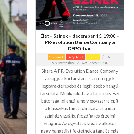
Élet – Színek – december 13. 19:00 –
PR-evolution Dance Company a
DEPO-ban
Friss hírek
Helyi hírek
Kultúra
By:
ferencvarosinfo
On:
2025.11.18.
Share A PR-Evolution Dance Company
a magyar kortárstánc-szcéna egyik
legkarakteresebb és legfrissebb hangú
társulata. Munkájukat az a fajta művészi
bátorság jellemzi, amely egyszerre épít
a klasszikus tánctechnikára és a mai
színház vizuális, filozófiai és érzelmi
világára. Az együttes kreatív alkotói
nagy hangsúlyt fektetnek a tánc és más