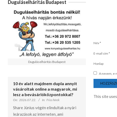
Duguláselhárítás Budapest
Név
*
E-mail cím
*
Duguláselhárítás Budapest
Honlap
A nevem, e-
10 év alatt majdnem dupla annyit
vásároltak online a magyarok, mi
lesz a bevásárlóközpontokkal?
This site use
On:
2026.07.22.
In:
Friss hírek
Share Június végén elindultak a nyári
leárazások az interneten, ami