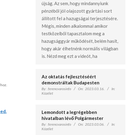
újság. Az sem, hogy mindannyiunk
pénzéből jól olajozott gyártási sort
állított fel a hazugságai terjesztésére.
Mégis, minden alkalommal amikor
testközelből tapasztalom meg a
hazugsággyár működését, belém hasít,
hogy akár élhetnénk normális világban
is. Nézd meg ezt a videót, ha
Az oktatás fejlesztéséért
demonstráltak Budapesten
hoz.
By:
ferencvarosinfo
On:
2023.03.16.
In:
Közélet
ed.
Lemondott a legrégebben
hivatalban lévő Polgármester
By:
ferencvarosinfo
On:
2023.03.06.
In:
Közélet