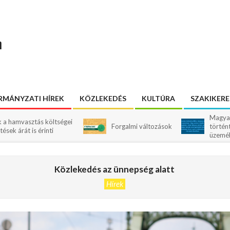
n
MÁNYZATI HÍREK
KÖZLEKEDÉS
KULTÚRA
SZAKIKER
Magyar Péter szeri
s költségei
Forgalmi változások
történt a MOL tisza
érinti
üzemében
Közlekedés az ünnepség alatt
Hírek