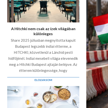
A Hitchki nem csak az ízek világában
különleges
Share 2025 júliusban megnyitotta kapuit
Budapest legszebb indiai étterme, a
HITCHKI, közvetlenül a Lánchíd pesti
hídfőjénél. Indiai mesebeli világa elevenedik
meg a Hitchki Budapest ajtaján belépve. Az
étterem különlegessége, hogy
ELOLVASOM