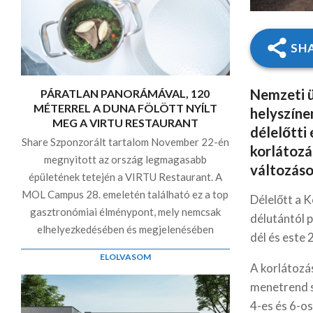
SH
Nemzeti ü
PÁRATLAN PANORÁMÁVAL, 120
MÉTERREL A DUNA FÖLÖTT NYÍLT
helyszíne
MEG A VIRTU RESTAURANT
délelőtti 
Share Szponzorált tartalom November 22-én
korlátozá
megnyitott az ország legmagasabb
változáso
épületének tetején a VIRTU Restaurant. A
MOL Campus 28. emeletén található ez a top
Délelőtt a K
gasztronómiai élménypont, mely nemcsak
délutántól 
elhelyezkedésében és megjelenésében
dél és este 
ELOLVASOM
A korlátozá
menetrend s
4-es és 6-os