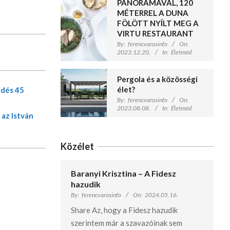
PANORÁMÁVAL, 120
MÉTERREL A DUNA
FÖLÖTT NYÍLT MEG A
VIRTU RESTAURANT
By:
ferencvarosinfo
On:
2023.12.20.
In:
Életmód
Pergola és a közösségi
élet?
edés 45
By:
ferencvarosinfo
On:
2023.08.08.
In:
Életmód
 az István
Közélet
Baranyi Krisztina – A Fidesz
hazudik
By:
ferencvarosinfo
On:
2024.05.16.
Share Az, hogy a Fidesz hazudik
szerintem már a szavazóinak sem