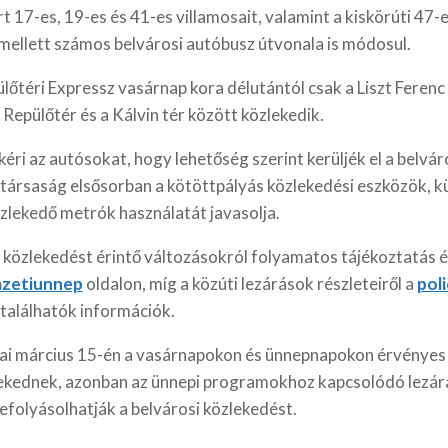
t 17-es, 19-es és 41-es villamosait, valamint a kiskörúti 47-
Emellett számos belvárosi autóbusz útvonala is módosul.
őtéri Expressz vasárnap kora délutántól csak a Liszt Ferenc
epülőtér és a Kálvin tér között közlekedik.
éri az autósokat, hogy lehetőség szerint kerüljék el a belvár
 társaság elsősorban a kötöttpályás közlekedési eszközök, k
zlekedő metrók használatát javasolja.
 közlekedést érintő változásokról folyamatos tájékoztatás é
mzetiunnep
oldalon, míg a közúti lezárások részleteiről a
pol
találhatók információk.
ai március 15-én a vasárnapokon és ünnepnapokon érvénye
lekednek, azonban az ünnepi programokhoz kapcsolódó lezá
efolyásolhatják a belvárosi közlekedést.