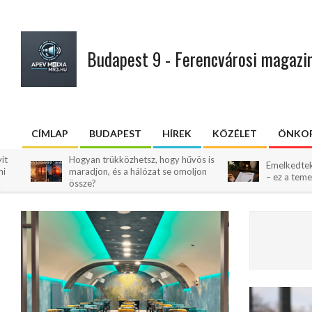
Skip
to
content
Budapest 9 - Ferencvárosi magazi
CÍMLAP
BUDAPEST
HÍREK
KÖZÉLET
ÖNKOR
Primary
Navigation
Hogyan trükközhetsz, hogy hűvös is
Emelkedtek a hamvasztá
maradjon, és a hálózat se omoljon
Menu
– ez a temetések árát is 
össze?