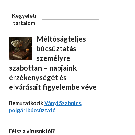
Kegyeleti
tartalom
Méltóságteljes
búcsúztatás
személyre
szabottan – napjaink
érzékenységét és
elvárásait figyelembe véve
Bemutatkozik
Ványi Szabolcs,
polgári búcsúztató
Félsz a vírusoktól?