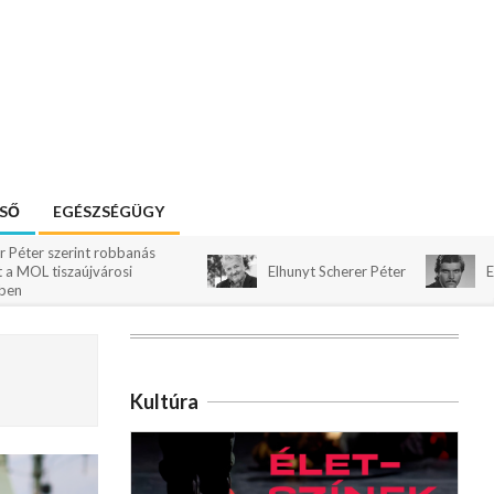
ESŐ
EGÉSZSÉGÜGY
nt robbanás
újvárosi
Elhunyt Scherer Péter
Elhunyt Sörö
Kultúra