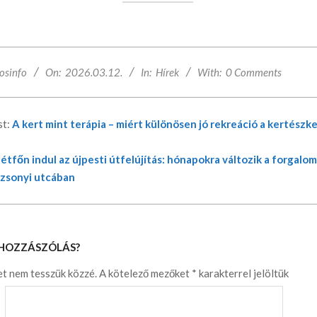
osinfo
On:
2026.03.12.
In:
Hírek
With:
0 Comments
st:
A kert mint terápia – miért különösen jó rekreáció a kertészk
étfőn indul az újpesti útfelújítás: hónapokra változik a forgalom
ozsonyi utcában
 HOZZÁSZÓLÁS?
et nem tesszük közzé.
A kötelező mezőket
*
karakterrel jelöltük