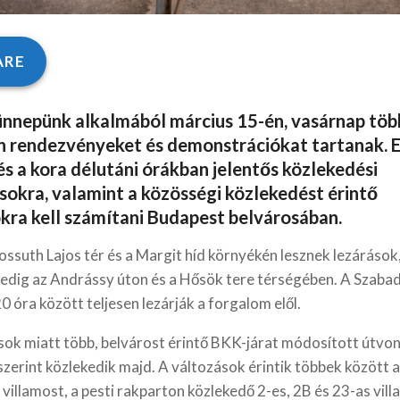
ARE
nnepünk alkalmából március 15-én, vasárnap töb
n rendezvényeket és demonstrációkat tartanak. E
és a kora délutáni órákban jelentős közlekedési
sokra, valamint a közösségi közlekedést érintő
kra kell számítani Budapest belvárosában.
ossuth Lajos tér és a Margit híd környékén lesznek lezárások
pedig az Andrássy úton és a Hősök tere térségében. A Szaba
20 óra között teljesen lezárják a forgalom elől.
sok miatt több, belvárost érintő BKK-járat módosított útvon
zerint közlekedik majd. A változások érintik többek között 
 villamost, a pesti rakparton közlekedő 2-es, 2B és 23-as vil