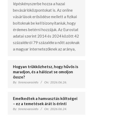
lépéskényszerbe hozza a hazai
bevásárlóközpontokat is. Az online
vásárlások erősödése mellett a fizikai
boltoknak be kell bizonyítaniuk, hogy
érdemes betérni hozzájuk. Az Eurostat
adatai szerint 2014 és 2024 között 42
százalékról 79 százalékra nőtt azoknak
a magyar internetezőknek az aránya,
Hogyan trükközhetsz, hogy hűvös is
maradjon, és a hálózat se omoljon
össze?
By:
ferencvarosinfo
On:
2026.06.26.
Emelkedtek a hamvasztás költségei
– ez a temetések árát is érinti
By:
ferencvarosinfo
On:
2026.06.24.