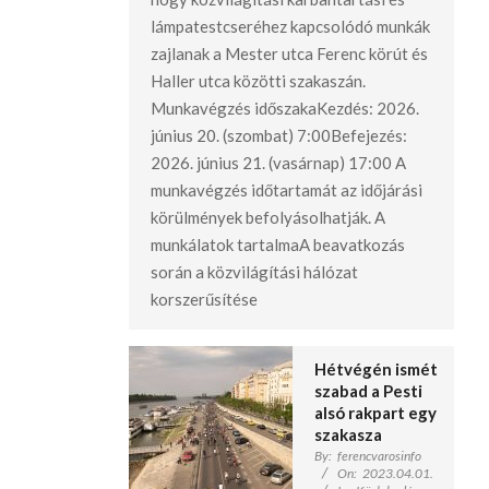
lámpatestcseréhez kapcsolódó munkák
zajlanak a Mester utca Ferenc körút és
Haller utca közötti szakaszán.
Munkavégzés időszakaKezdés: 2026.
június 20. (szombat) 7:00Befejezés:
2026. június 21. (vasárnap) 17:00 A
munkavégzés időtartamát az időjárási
körülmények befolyásolhatják. A
munkálatok tartalmaA beavatkozás
során a közvilágítási hálózat
korszerűsítése
Hétvégén ismét
szabad a Pesti
alsó rakpart egy
szakasza
By:
ferencvarosinfo
On:
2023.04.01.