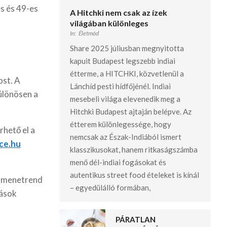
es és 49-es
A Hitchki nem csak az ízek
világában különleges
In:
Életmód
Share 2025 júliusban megnyitotta
kapuit Budapest legszebb indiai
étterme, a HITCHKI, közvetlenül a
ost. A
Lánchíd pesti hídfőjénél. Indiai
ülönösen a
mesebeli világa elevenedik meg a
Hitchki Budapest ajtaján belépve. Az
étterem különlegessége, hogy
rhető el a
nemcsak az Észak-Indiából ismert
ice.hu
klasszikusokat, hanem ritkaságszámba
menő dél-indiai fogásokat és
autentikus street food ételeket is kínál
s menetrend
– egyedülálló formában,
rások
PÁRATLAN