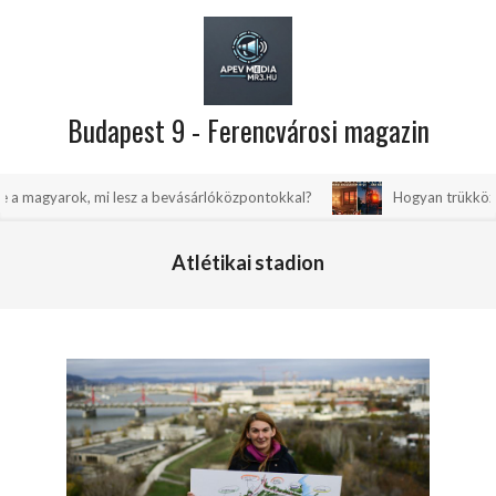
Skip
to
content
Budapest 9 - Ferencvárosi magazin
Primary
ok, mi lesz a bevásárlóközpontokkal?
Hogyan trükközhetsz, hogy 
Navigation
Menu
Atlétikai stadion