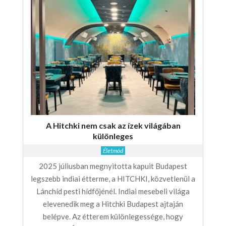
A Hitchki nem csak az ízek világában
különleges
Életmód
2025 júliusban megnyitotta kapuit Budapest
legszebb indiai étterme, a HITCHKI, közvetlenül a
Lánchíd pesti hídfőjénél. Indiai mesebeli világa
elevenedik meg a Hitchki Budapest ajtaján
belépve. Az étterem különlegessége, hogy