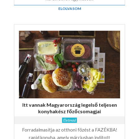
ELOLVASOM
Itt vannak Magyarország legelső teljesen
konyhakész főzőcsomagjai
Életmód
Forradalmasítja az otthoni főzést a FAZÉKBA!
rapid konyha, amely márciusban indított