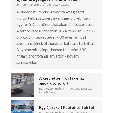
By:
ferencvarosinfo
On:
2024.02.05.
A Budapesti Rendőr-főkapitányság azért
indított eljárást, mert gyanú merült fel, hogy
egy férfi IX. kerületi lakásában kábítószert árul.
A ferencvárosi rendőrök 2024. február 1-jén 17
óra körül intézkedtek egy 30 éves férfival
szemben, akinek otthonában kutatást tartottak.
A nyomozók az ingatlanban több mint 600
gramm droggyanús anyagot – növényi
származékot,
A kerületben fogták el az
ámokfutó sofőrt
By:
ferencvarosinfo
On:
2023.02.22.
In:
Kék hírek
Egy éjszaka 19 autót törtek fel
By:
ferencvarosinfo
On:
2023.02.09.