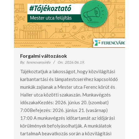
Forgalmi változások
By:
ferencvarosinfo
On:
2026.06.19.
Tájékoztatjuk a lakosságot, hogy közvilágítási
karbantartási és lámpatestcseréhez kapcsolódó
munkák zajlanak a Mester utca Ferenc körút és
Haller utca közötti szakaszán. Munkavégzés
időszakaKezdés: 2026. június 20. (szombat)
7:00Befejezés: 2026. június 21. (vasárnap)
17:00 A munkavégzés időtartamát az időjárási
körülmények befolyásolhatják. A munkálatok
tartalmaA beavatkozás során a közvilágítási