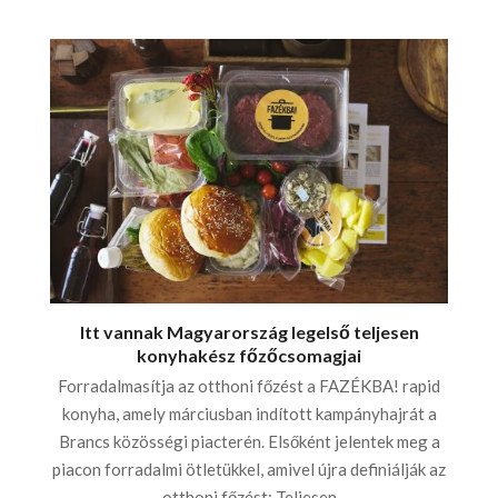
Itt vannak Magyarország legelső teljesen
konyhakész főzőcsomagjai
Forradalmasítja az otthoni főzést a FAZÉKBA! rapid
konyha, amely márciusban indított kampányhajrát a
Brancs közösségi piacterén. Elsőként jelentek meg a
piacon forradalmi ötletükkel, amivel újra definiálják az
otthoni főzést: Teljesen