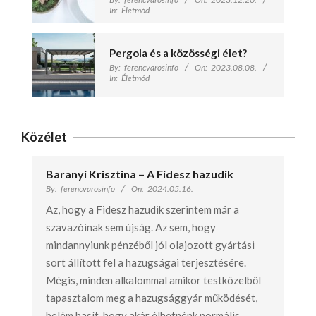
In:
Életmód
Pergola és a közösségi élet?
By:
ferencvarosinfo
On:
2023.08.08.
In:
Életmód
Közélet
Baranyi Krisztina – A Fidesz hazudik
By:
ferencvarosinfo
On:
2024.05.16.
Az, hogy a Fidesz hazudik szerintem már a
szavazóinak sem újság. Az sem, hogy
mindannyiunk pénzéből jól olajozott gyártási
sort állított fel a hazugságai terjesztésére.
Mégis, minden alkalommal amikor testközelből
tapasztalom meg a hazugsággyár működését,
belém hasít, hogy akár élhetnénk normális