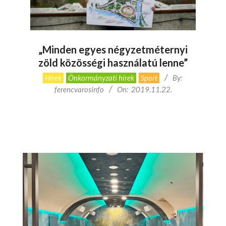
„Minden egyes négyzetméternyi
zöld közösségi használatú lenne”
2019-
Hírek
Önkormányzati hírek
Sport
By:
11-
ferencvarosinfo
On:
2019.11.22.
22