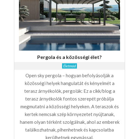
Pergola és a közösségi élet?
Életmód
Open sky pergola – hogyan befolyásolják a
közösségi helyek hangulatát és kényelmét a
terasz árnyékolók, pergolák: Ez a cikk/blog a
terasz árnyékolók fontos szerepét próbálja
megmutatni a közösségi helyeken. A teraszok és
kertek nemcsak szép környezetet nyújtanak,
hanem olyan térként szolgálnak, ahol az emberek
találkozhatnak, pihenhetnek és kapcsolatba
kerülhetnek egymással.