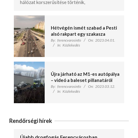
hálózat korszerűsítése történik,
Hétvégén ismét szabad a Pesti
alsó rakpart egy szakasza
By:
ferencvarosinfo
On:
2023.04.01.
In:
Közlekedés
Újra járható az M1-es autópálya
– videó a baleset pillanatáról
By:
ferencvarosinfo
On:
2023.03.12.
In:
Közlekedés
Rendőrségi hírek
Újabb drogfogás Ferencvárosban