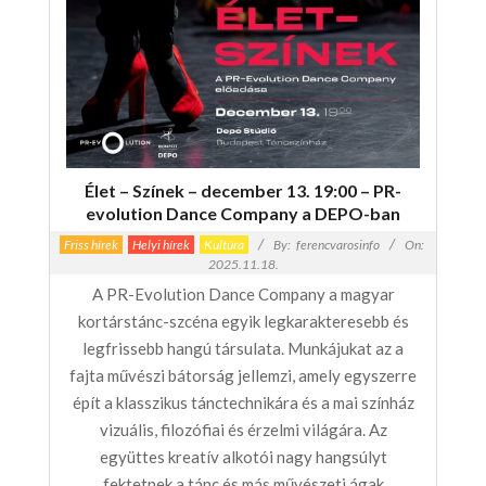
Élet – Színek – december 13. 19:00 – PR-
evolution Dance Company a DEPO-ban
Friss hírek
Helyi hírek
Kultúra
By:
ferencvarosinfo
On:
2025.11.18.
A PR-Evolution Dance Company a magyar
kortárstánc-szcéna egyik legkarakteresebb és
legfrissebb hangú társulata. Munkájukat az a
fajta művészi bátorság jellemzi, amely egyszerre
épít a klasszikus tánctechnikára és a mai színház
vizuális, filozófiai és érzelmi világára. Az
együttes kreatív alkotói nagy hangsúlyt
fektetnek a tánc és más művészeti ágak