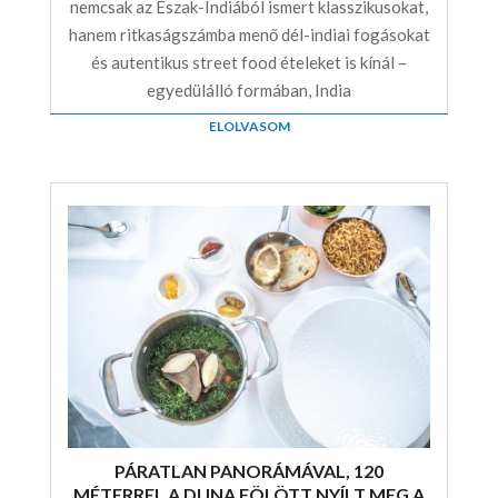
nemcsak az Észak-Indiából ismert klasszikusokat,
hanem ritkaságszámba menő dél-indiai fogásokat
és autentikus street food ételeket is kínál –
egyedülálló formában, India
ELOLVASOM
PÁRATLAN PANORÁMÁVAL, 120
MÉTERREL A DUNA FÖLÖTT NYÍLT MEG A