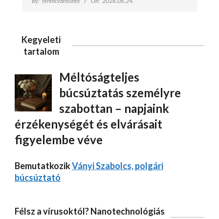
By:
ferencvarosinfo
On:
2026.06.24.
Kegyeleti
tartalom
Méltóságteljes
búcsúztatás személyre
szabottan – napjaink
érzékenységét és elvárásait
figyelembe véve
Bemutatkozik
Ványi Szabolcs, polgári
búcsúztató
Félsz a vírusoktól? Nanotechnológiás