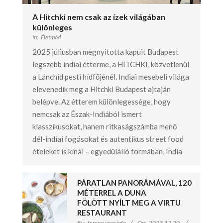
A Hitchki nem csak az ízek világában
különleges
In:
Életmód
2025 júliusban megnyitotta kapuit Budapest
legszebb indiai étterme, a HITCHKI, közvetlenül
a Lánchíd pesti hídfőjénél. Indiai mesebeli világa
elevenedik meg a Hitchki Budapest ajtaján
belépve. Az étterem különlegessége, hogy
nemcsak az Észak-Indiából ismert
klasszikusokat, hanem ritkaságszámba menő
dél-indiai fogásokat és autentikus street food
ételeket is kínál – egyedülálló formában, India
PÁRATLAN PANORÁMÁVAL, 120
MÉTERREL A DUNA
FÖLÖTT NYÍLT MEG A VIRTU
RESTAURANT
By:
ferencvarosinfo
On:
2023.12.20.