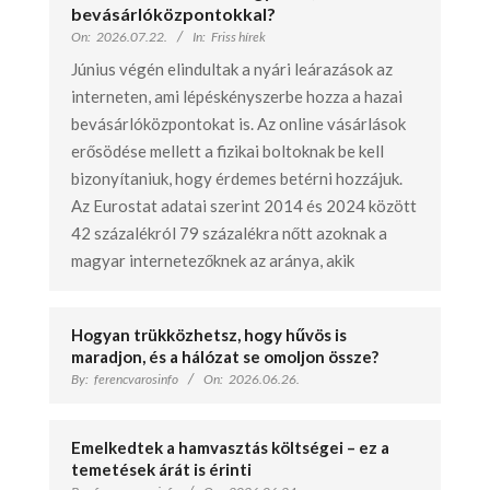
bevásárlóközpontokkal?
On:
2026.07.22.
In:
Friss hírek
Június végén elindultak a nyári leárazások az
interneten, ami lépéskényszerbe hozza a hazai
bevásárlóközpontokat is. Az online vásárlások
erősödése mellett a fizikai boltoknak be kell
bizonyítaniuk, hogy érdemes betérni hozzájuk.
Az Eurostat adatai szerint 2014 és 2024 között
42 százalékról 79 százalékra nőtt azoknak a
magyar internetezőknek az aránya, akik
Hogyan trükközhetsz, hogy hűvös is
maradjon, és a hálózat se omoljon össze?
By:
ferencvarosinfo
On:
2026.06.26.
Emelkedtek a hamvasztás költségei – ez a
temetések árát is érinti